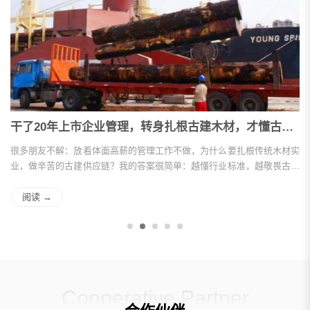
干了20年上市企业管理，转身扎根古建木材，才懂古建用料容不得半点将就！
很多朋友不解：放着体面高薪的管理工作不做，为什么要扎根传统木材实
向
业，做辛苦的古建供应链？我的答案很简单：越懂行业标准，越敬畏古建
异
匠心。
阅读 →
Cooperative Partner