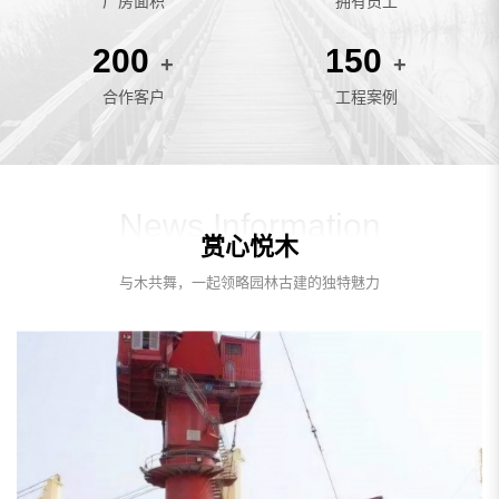
厂房面积
拥有员工
200
150
+
+
合作客户
工程案例
News Information
赏心悦木
与木共舞，一起领略园林古建的独特魅力