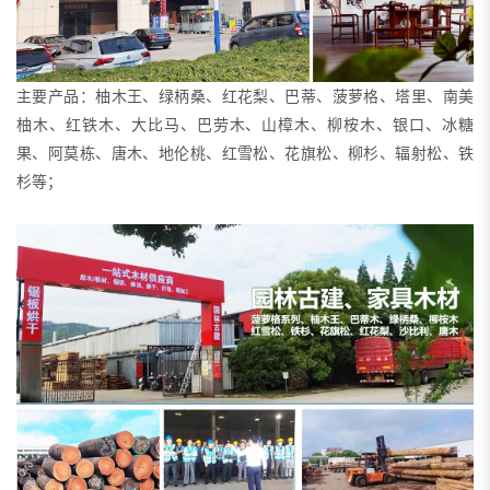
主要产品：柚木王、绿柄桑、红花梨、巴蒂、菠萝格、塔里、南美
柚木、红铁木、大比马、巴劳木、山樟木、柳桉木、银口、冰糖
果、阿莫栋、唐木、地伦桃、红雪松、花旗松、柳杉、辐射松、铁
杉等；