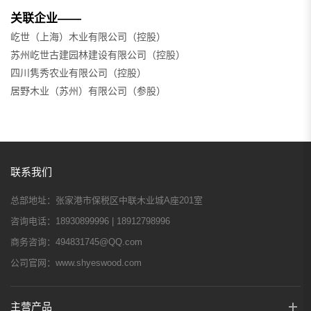
关联企业——
屹世（上海）木业有限公司（控股）
苏州屹世古建园林建设有限公司（控股）
四川隽秀农业有限公司（控股）
居野木业（苏州）有限公司（参股）
联系我们
总部地址：
张家港市保税区中联木业城A座201室
咨询电话：
18930899996 | 18912798996
商务咨询：
494831745@QQ.com
公司官网：
www.shyeswood.com
主营产品