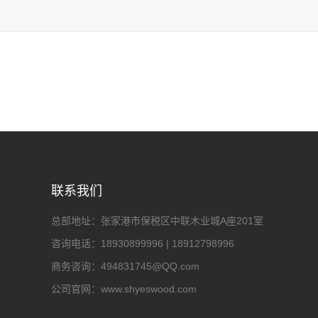
联系我们
总部地址：
张家港市保税区中联木业城A座201室
咨询电话：
18930899996 | 18912798996
商务咨询：
494831745@QQ.com
公司官网：
www.shyeswood.com