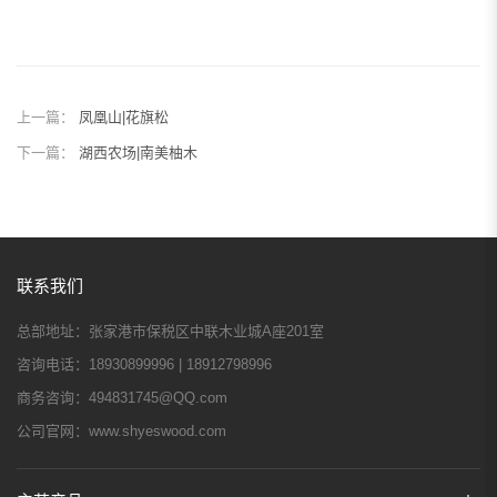
上一篇：
凤凰山|花旗松
下一篇：
湖西农场|南美柚木
联系我们
总部地址：
张家港市保税区中联木业城A座201室
咨询电话：
18930899996 | 18912798996
商务咨询：
494831745@QQ.com
公司官网：
www.shyeswood.com