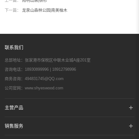
上一篇：
阳明山居|铁杉
下一篇：
龙泉山森林公园|南美柚木
联系我们
总部地址：
张家港市保税区中联木业城A座201室
咨询电话：
18930899996 | 18912798996
商务咨询：
494831745@QQ.com
公司官网：
www.shyeswood.com
主营产品
销售服务