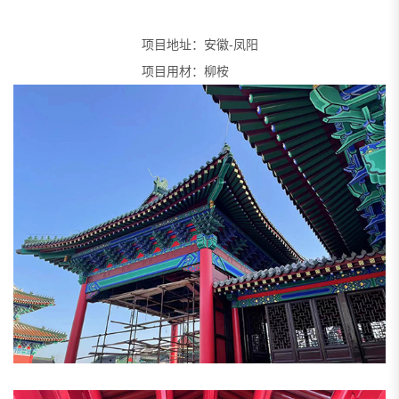
项目地址：安徽-凤阳
项目用材：柳桉