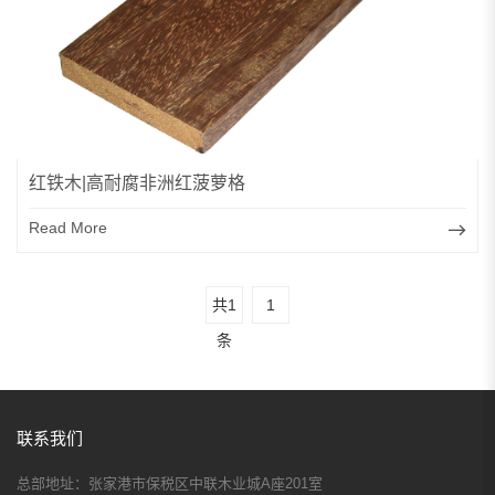
红铁木|高耐腐非洲红菠萝格
Read More
共1
1
条
联系我们
总部地址：
张家港市保税区中联木业城A座201室