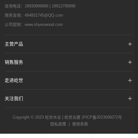
咨询电话：
18930899996 | 18912798996
商务咨询：
494831745@QQ.com
公司官网：
www.shyeswood.com
主营产品
销售服务
走进屹世
关注我们
Copyright © 2023 屹世木业 | 屹世古建
沪ICP备2023006072号
隐私政策
|
使用条款