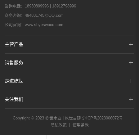
咨询电话：
18930899996 | 18912798996
商务咨询：
494831745@QQ.com
公司官网：
www.shyeswood.com
主营产品
销售服务
走进屹世
关注我们
Copyright © 2023 屹世木业 | 屹世古建
沪ICP备2023006072号
隐私政策
|
使用条款