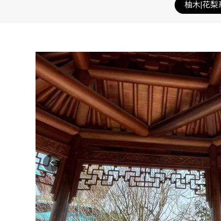
柚木|花梨