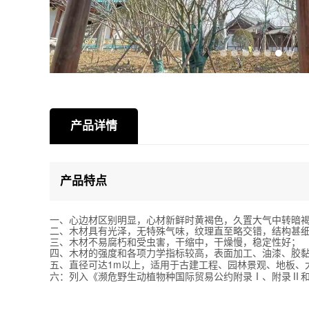
产品详情
产品特点
一、心边材区别明显，心材新鲜时黄褐色，久置大气中转暗
二、木材具有光泽，无特殊气味，纹理直至略交错，结构甚
三、木材不易腐朽和受虫害，干缩中，干燥慢，稳定性好；
四、木材的强度和各项力学指标较高，表面加工、油漆、胶
直径可达1m以上，
五、
适用于古建工程、园林景观、地板、
六：列入《濒危野生动植物种国际贸易公约附录Ⅰ、附录Ⅱ和附录