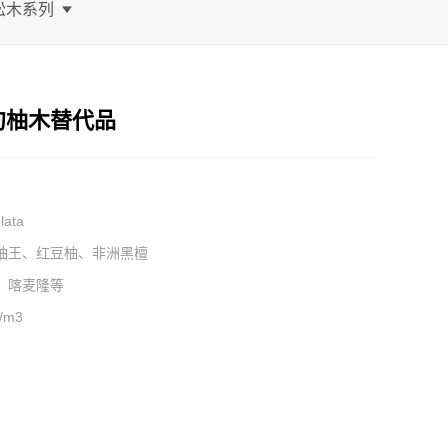
松木系列
甸柚木替代品
lata
柚王、红豆柚、非洲黑檀
、喀麦隆等
㎏/m3