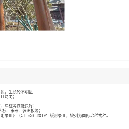
褐色，生长轮不明显；
细且均匀；
黏、车旋等性能良好；
大板、乐器、装饰板等；
Ⅲ》（CITES）2019年版附录Ⅱ，
被列为国际珍稀物种。