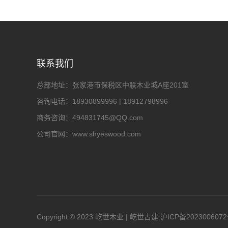
联系我们
总部地址：
张家港市保税区中联木业城A座201室
咨询电话：
18930899996 | 18912798996
商务咨询：
494831745@QQ.com
公司官网：
www.shyeswood.com
Copyright © 2023 屹世木业 | 屹世古建
沪ICP备202300607