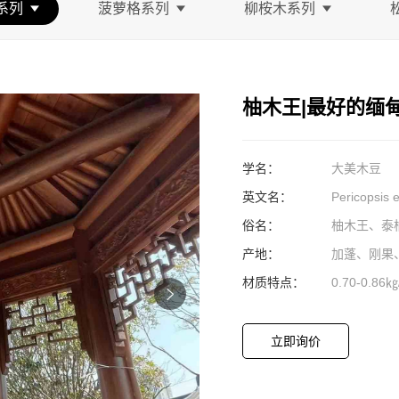
系列
菠萝格系列
柳桉木系列
柚木王|最好的缅
学名：
大美木豆
英文名：
Pericopsis e
俗名：
柚木王、泰
产地：
加蓬、刚果
材质特点：
0.70-0.86
立即询价