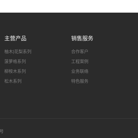
主营产品
销售服务
柚木|花梨系列
合作客户
菠萝格系列
工程案例
柳桉木系列
业务联络
松木系列
特色服务
2号