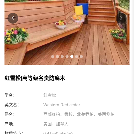
红雪松|高等级名贵防腐木
学名：
红雪松
英文名：
Western Red cedar
俗名：
西部红柏、香杉、北美乔柏、美西侧柏
产地：
美国、加拿大
材质特点：
0.41～0.5kg/m3