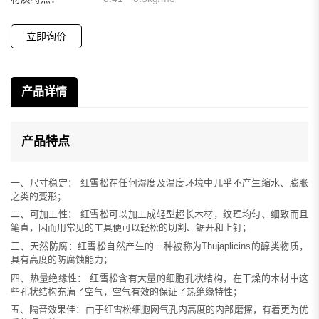
立即询价
产品详情
产品特点
一、
尺寸稳定：
红雪松在任何湿度及温度环境中几乎不产生缩水、膨胀
之类的变形；
二、可加工性
：
红雪松可以加工成轻型超长木材，纹理均匀、细致而且
笔直，因而用常见的工具便可以轻松的切割、锯开和上钉；
三、天然
防腐：
红雪松
自然产生的一种被称为Thujaplicins的醇类物质，
具有高度的防腐蚀能力；
四、
热量绝缘性：
红雪松含有大量的细胞孔状结构，在干燥的木材中这
些孔状结构充满了空气，空气有效的保证了热绝缘特性；
五、
隔音效果佳：
由于红雪松细胞网气孔内高度的内部磨擦，有着更为优