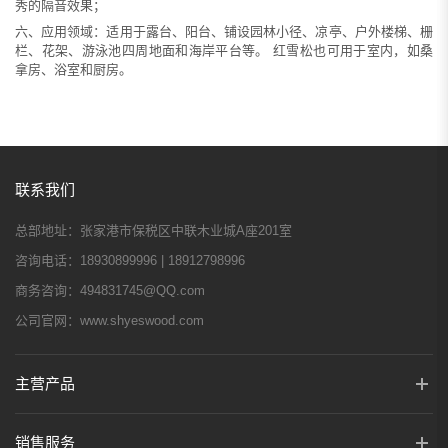
秀的隔音效果；
六、应用领域：
适
用于露台、阳台、铺设园林小径、凉亭、户外楼梯、栅
栏、花架、游泳池四周地面和海岸平台等
。
红雪松也可用于室内，如桑
拿房、浴室和厨房。
联系我们
总部地址：
张家港市保税区中联木业城A座201室
咨询电话：
18930899996 | 18912798996
商务咨询：
494831745@QQ.com
公司官网：
www.shyeswood.com
主营产品
销售服务